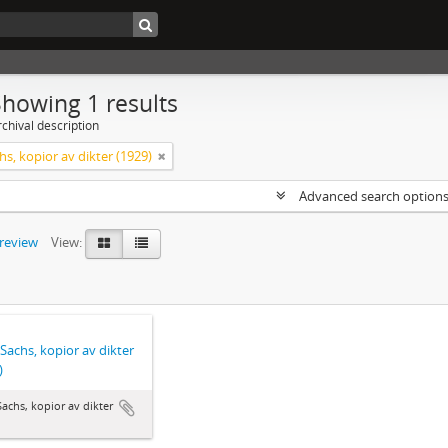
Showing 1 results
chival description
hs, kopior av dikter (1929)
Advanced search option
preview
View:
 Sachs, kopior av dikter
)
Sachs, kopior av dikter