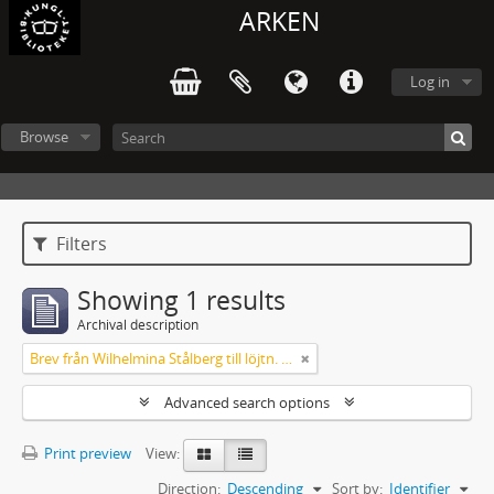
ARKEN
Log in
Browse
Filters
Showing 1 results
Archival description
Brev från Wilhelmina Stålberg till löjtn. Ridderstad 1857
Advanced search options
Print preview
View:
Direction:
Descending
Sort by:
Identifier