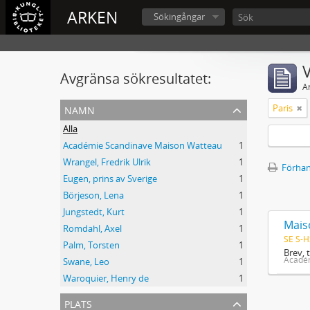
ARKEN
Sökingångar
V
Avgränsa sökresultatet:
A
namn
Paris
Alla
Académie Scandinave Maison Watteau
1
Wrangel, Fredrik Ulrik
1
Förhan
Eugen, prins av Sverige
1
Börjeson, Lena
1
Jungstedt, Kurt
1
Mais
Romdahl, Axel
1
SE S-H
Palm, Torsten
1
Brev, 
Acadé
Swane, Leo
1
Waroquier, Henry de
1
plats