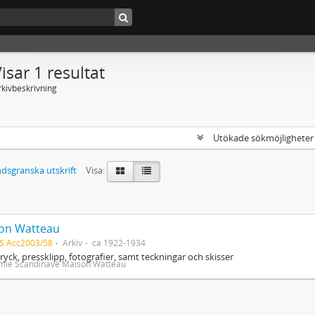
isar 1 resultat
rkivbeskrivning
Utökade sökmöjlighete
dsgranska utskrift
Visa:
on Watteau
S Acc2003/58
Arkiv
ca 1922-1934
tryck, pressklipp, fotografier, samt teckningar och skisser
mie Scandinave Maison Watteau