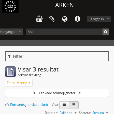
ARKEN
Logga in
ökingångar
Filter
Visar 3 resultat
Arkivbeskrivning
Ferlin, Henny
Utökade sökmöjligheter
Förhandsgranska utskrift
Visa:
Riktning:
Fallande
Sortera:
Signum