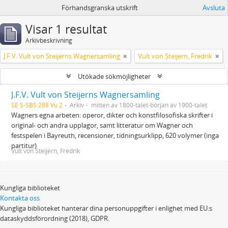
Förhandsgranska utskrift
Avsluta
Visar 1 resultat
Arkivbeskrivning
J.F.V. Vult von Steijerns Wagnersamling
Vult von Steijern, Fredrik
Utökade sökmöjligheter
J.F.V. Vult von Steijerns Wagnersamling
SE S-SBS 288 Vu 2
Arkiv
mitten av 1800-talet-början av 1900-talet
Wagners egna arbeten: operor, dikter och konstfilosofiska skrifter i
original- och andra upplagor, samt litteratur om Wagner och
festspelen i Bayreuth, recensioner, tidningsurklipp, 620 volymer (inga
partitur)
Vult von Steijern, Fredrik
Kungliga biblioteket
Kontakta oss
Kungliga biblioteket hanterar dina personuppgifter i enlighet med EU:s
dataskyddsförordning (2018), GDPR.