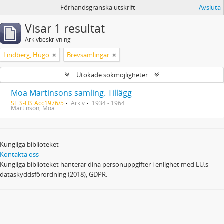
Förhandsgranska utskrift
Avsluta
Visar 1 resultat
Arkivbeskrivning
Lindberg, Hugo
Brevsamlingar
Utökade sökmöjligheter
Moa Martinsons samling. Tillägg
SE S-HS Acc1976/5
Arkiv
1934 - 1964
Martinson, Moa
Kungliga biblioteket
Kontakta oss
Kungliga biblioteket hanterar dina personuppgifter i enlighet med EU:s
dataskyddsförordning (2018), GDPR.