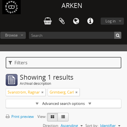
ARKEN
Log in
Browse
Filters
Showing 1 results
Archival description
Svanström, Ragnar
Grimberg, Carl
Advanced search options
Print preview
View:
Direction:
Ascending
Sort by:
Identifier