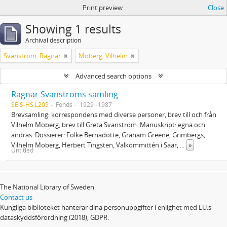
Print preview
Close
Showing 1 results
Archival description
Svanström, Ragnar
Moberg, Vilhelm
Advanced search options
Ragnar Svanströms samling
SE S-HS L205
Fonds
1929--1987
Brevsamling: korrespondens med diverse personer, brev till och från
Vilhelm Moberg, brev till Greta Svanström. Manuskript: egna och
andras. Dossierer: Folke Bernadotte, Graham Greene, Grimbergs,
Vilhelm Moberg, Herbert Tingsten, Valkommittén i Saar,
...
»
Untitled
The National Library of Sweden
Contact us
Kungliga biblioteket hanterar dina personuppgifter i enlighet med EU:s
dataskyddsförordning (2018), GDPR.