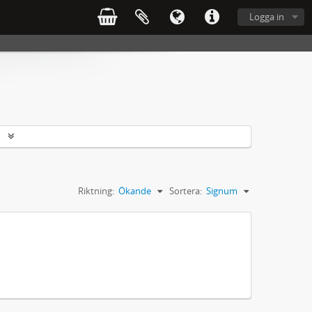
Logga in
r
Riktning:
Ökande
Sortera:
Signum