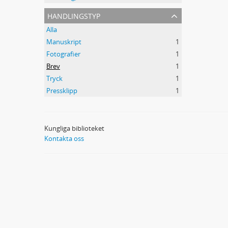
handlingstyp
Alla
Manuskript
1
Fotografier
1
Brev
1
Tryck
1
Pressklipp
1
Kungliga biblioteket
Kontakta oss