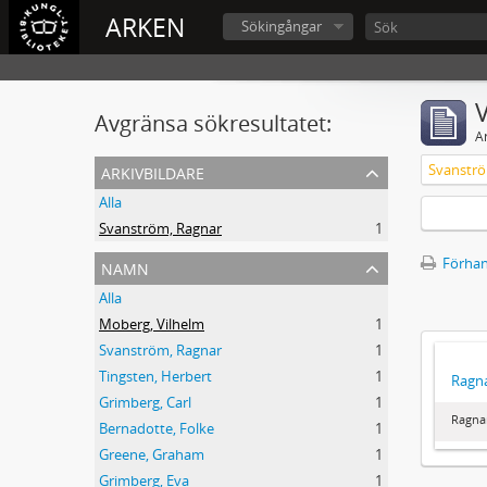
ARKEN
Sökingångar
V
Avgränsa sökresultatet:
A
arkivbildare
Svanströ
Alla
Svanström, Ragnar
1
namn
Förhan
Alla
Moberg, Vilhelm
1
Svanström, Ragnar
1
Tingsten, Herbert
1
Ragna
Grimberg, Carl
1
Ragna
Bernadotte, Folke
1
Greene, Graham
1
Grimberg, Eva
1