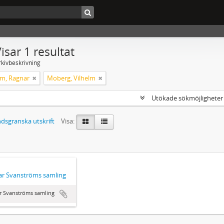
isar 1 resultat
rkivbeskrivning
m, Ragnar
Moberg, Vilhelm
Utökade sökmöjlighete
dsgranska utskrift
Visa:
r Svanströms samling
r Svanströms samling