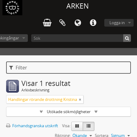
ARKEN
Logga in
ökingångar
Filter
Visar 1 resultat
Arkivbeskrivning
Handlingar rörande drottning Kristina
Utökade sökmöjligheter
Förhandsgranska utskrift
Visa:
Riktning:
Ökande
Sortera:
Signum