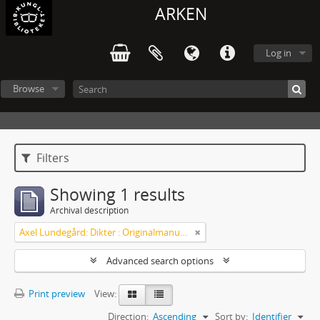
ARKEN
Log in
Browse
Filters
Showing 1 results
Archival description
Axel Lundegård: Dikter : Originalmanuskript
Advanced search options
Print preview
View:
Direction:
Ascending
Sort by:
Identifier