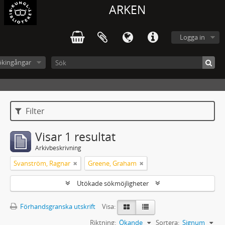
ARKEN
Logga in
ökingångar
Filter
Visar 1 resultat
Arkivbeskrivning
Svanström, Ragnar
Greene, Graham
Utökade sökmöjligheter
Förhandsgranska utskrift
Visa:
Riktning:
Ökande
Sortera:
Signum