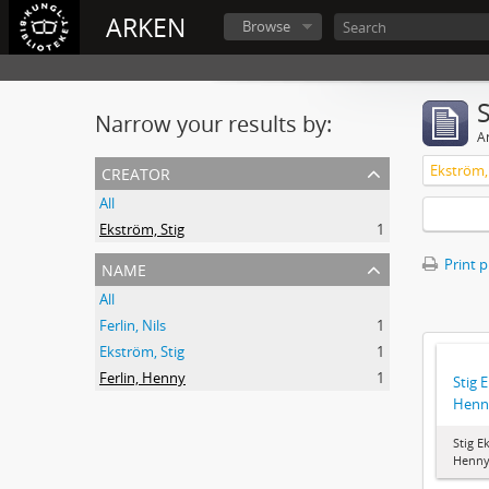
ARKEN
Browse
Narrow your results by:
Ar
creator
Ekström, 
All
Ekström, Stig
1
name
Print 
All
Ferlin, Nils
1
Ekström, Stig
1
Ferlin, Henny
1
Stig 
Henny
Stig E
Henny 