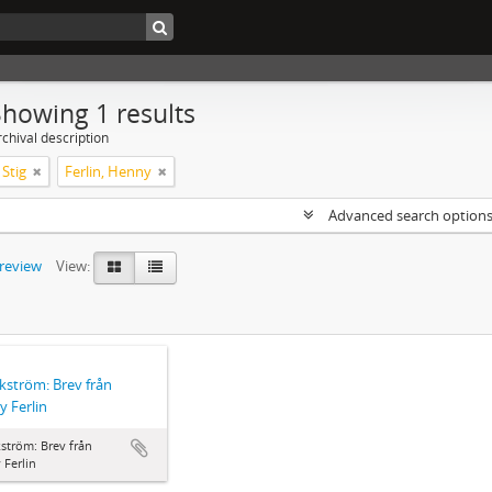
Showing 1 results
chival description
Stig
Ferlin, Henny
Advanced search option
preview
View:
Ekström: Brev från
 Ferlin
kström: Brev från
Ferlin