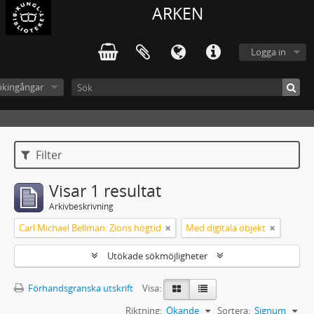
ARKEN
Logga in
ökingångar
Filter
Visar 1 resultat
Arkivbeskrivning
Carl Michael Bellman: Zions högtid
Med digitala objekt
Utökade sökmöjligheter
Förhandsgranska utskrift
Visa:
Riktning:
Ökande
Sortera:
Signum