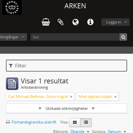
ARKEN
Logga in
ökingångar
Filter
Visar 1 resultat
Arkivbeskrivning
Carl Michael Bellman: Zions högtid
Med digitala objekt
Utökade sökmöjligheter
Förhandsgranska utskrift
Visa:
Riktning:
Ökande
Sortera:
Signum