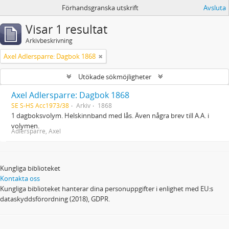
Förhandsgranska utskrift
Avsluta
Visar 1 resultat
Arkivbeskrivning
Axel Adlersparre: Dagbok 1868
Utökade sökmöjligheter
Axel Adlersparre: Dagbok 1868
SE S-HS Acc1973/38
Arkiv
1868
1 dagboksvolym. Helskinnband med lås. Även några brev till A.A. i
volymen.
Adlersparre, Axel
Kungliga biblioteket
Kontakta oss
Kungliga biblioteket hanterar dina personuppgifter i enlighet med EU:s
dataskyddsförordning (2018), GDPR.