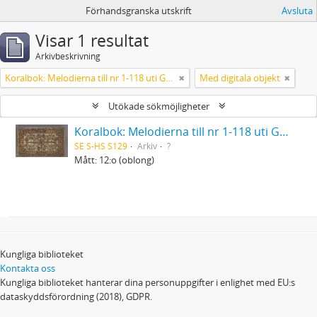
Förhandsgranska utskrift
Avsluta
Visar 1 resultat
Arkivbeskrivning
Koralbok: Melodierna till nr 1-118 uti Gamla Psalmboken, enstämmigt satta
Med digitala objekt
Utökade sökmöjligheter
Koralbok: Melodierna till nr 1-118 uti Gamla Psalmboken, enstämmigt satta
SE S-HS S129
Arkiv
?
Mått: 12:o (oblong)
Kungliga biblioteket
Kontakta oss
Kungliga biblioteket hanterar dina personuppgifter i enlighet med EU:s
dataskyddsförordning (2018), GDPR.