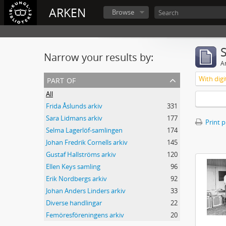
ARKEN
Browse
Narrow your results by:
Ar
part of
With digi
All
Frida Åslunds arkiv
331
Sara Lidmans arkiv
177
Print 
Selma Lagerlöf-samlingen
174
Johan Fredrik Cornells arkiv
145
Gustaf Hallströms arkiv
120
Ellen Keys samling
96
Erik Nordbergs arkiv
92
Johan Anders Linders arkiv
33
Diverse handlingar
22
Femöresföreningens arkiv
20