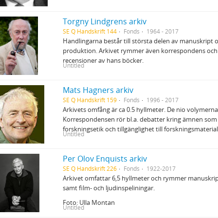
Torgny Lindgrens arkiv
SE Q Handskrift 144
Fonds
1964 - 2017
Handlingarna består till största delen av manuskript oc
produktion. Arkivet rymmer även korrespondens och
recensioner av hans böcker.
Untitled
Mats Hagners arkiv
SE Q Handskrift 159
Fonds
1996 - 2017
Arkivets omfång är ca 0.5 hyllmeter. De nio volymer
Korrespondensen rör bl.a. debatter kring ämnen som
forskningsetik och tillgänglighet till forskningsmaterial
Untitled
Per Olov Enquists arkiv
SE Q Handskrift 226
Fonds
1922-2017
Arkivet omfattar 6,5 hyllmeter och rymmer manuskript
samt film- och ljudinspeliningar.
Foto: Ulla Montan
Untitled