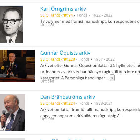
Karl Örngrims arkiv
SE Q Handskrift 94
Fonds
1922 - 2022
17 volymer med främst manuskript, korrespondens oc
Untitled
Gunnar Öquists arkiv
SE Q Handskrift 228
Fonds
1967 - 2022
Arkivet efter Gunnar Öquist omfattar 3.5 hyllmeter. T
ordnandet av arkivet har hänsyn tagits till den inre o
kategorier. A Personliga handlingar
...
»
Untitled
Dan Brändströms arkiv
SE Q Handskrift 224
Fonds
1938-2021
Arkivet omfattar framför allt manuskript, korrespo
engagemang som arkivbildaren ägnat sig åt.
Untitled