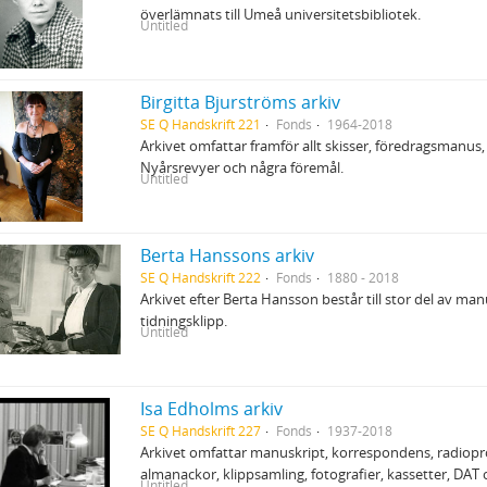
överlämnats till Umeå universitetsbibliotek.
Untitled
Birgitta Bjurströms arkiv
SE Q Handskrift 221
Fonds
1964-2018
Arkivet omfattar framför allt skisser, föredragsmanus, 
Nyårsrevyer och några föremål.
Untitled
Berta Hanssons arkiv
SE Q Handskrift 222
Fonds
1880 - 2018
Arkivet efter Berta Hansson består till stor del av ma
tidningsklipp.
Untitled
Isa Edholms arkiv
SE Q Handskrift 227
Fonds
1937-2018
Arkivet omfattar manuskript, korrespondens, radiopro
almanackor, klippsamling, fotografier, kassetter, DAT 
Untitled