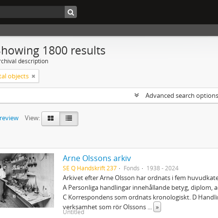
Showing 1800 results
chival description
tal objects
Advanced search option
preview
View:
Arne Olssons arkiv
SE Q Handskrift 237
Fonds
1938 - 2024
Arkivet efter Arne Olsson har ordnats i fem huvudkate
A Personliga handlingar innehållande betyg, diplom, 
C Korrespondens som ordnats kronologiskt. D Handli
verksamhet som rör Olssons
...
»
Untitled