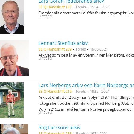
Lars Göran Tedebrands arkiv
SE Q Handskrift 197
Fonds
1954 - 2021
Framför allt arbetsmaterial från forskningsprojekt,
Untitled
Lennart Stenflos arkiv
SE Q Handskrift 239
Fonds
1968-2021
Arkivet som består av en volym innehåller betyg, dok
Untitled
Lars Norbergs arkiv och Karin Norbergs ar
SE Q Handskrift 219
Fonds
1925 - 2021
Arkivet omfattar 2 volymer. Volym 219:1 I handlingar
fotografier, böcker, ett filmklipp med Norberg (USB) o
Volym 219:2 innehåller Karin Norbergs dagböcker och
Untitled
Stig Larssons arkiv
SE Q Handskrift 233
Fonds
1974-2021