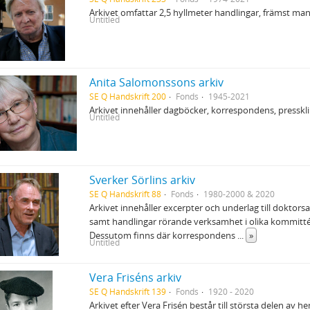
Arkivet omfattar 2,5 hyllmeter handlingar, främst man
Untitled
Anita Salomonssons arkiv
SE Q Handskrift 200
Fonds
1945-2021
Arkivet innehåller dagböcker, korrespondens, pressk
Untitled
Sverker Sörlins arkiv
SE Q Handskrift 88
Fonds
1980-2000 & 2020
Arkivet innehåller excerpter och underlag till doktors
samt handlingar rörande verksamhet i olika kommitté
Dessutom finns där korrespondens
...
»
Untitled
Vera Friséns arkiv
SE Q Handskrift 139
Fonds
1920 - 2020
Arkivet efter Vera Frisén består till största delen av