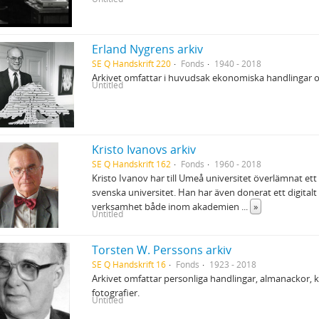
Erland Nygrens arkiv
SE Q Handskrift 220
Fonds
1940 - 2018
Arkivet omfattar i huvudsak ekonomiska handlingar 
Untitled
Kristo Ivanovs arkiv
SE Q Handskrift 162
Fonds
1960 - 2018
Kristo Ivanov har till Umeå universitet överlämnat ett
svenska universitet. Han har även donerat ett digital
verksamhet både inom akademien
...
»
Untitled
Torsten W. Perssons arkiv
SE Q Handskrift 16
Fonds
1923 - 2018
Arkivet omfattar personliga handlingar, almanackor, 
fotografier.
Untitled