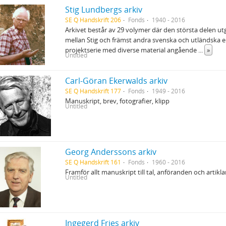
Stig Lundbergs arkiv
SE Q Handskrift 206
Fonds
1940 - 2016
Arkivet består av 29 volymer där den största delen u
mellan Stig och främst andra svenska och utländska 
projektserie med diverse material angående
...
»
Untitled
Carl-Göran Ekerwalds arkiv
SE Q Handskrift 177
Fonds
1949 - 2016
Manuskript, brev, fotografier, klipp
Untitled
Georg Anderssons arkiv
SE Q Handskrift 161
Fonds
1960 - 2016
Framför allt manuskript till tal, anföranden och artik
Untitled
Ingegerd Fries arkiv