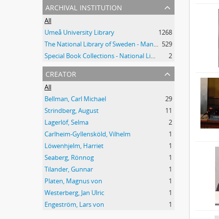
archival institution
All
Umeå University Library
1268
The National Library of Sweden - Manuscripts Collections
529
Special Book Collections - National Library of Sweden
2
creator
All
Bellman, Carl Michael
29
Strindberg, August
11
Lagerlöf, Selma
2
Carlheim-Gyllensköld, Vilhelm
1
Löwenhjelm, Harriet
1
Seaberg, Rönnog
1
Tilander, Gunnar
1
Platen, Magnus von
1
Westerberg, Jan Ulric
1
Engeström, Lars von
1