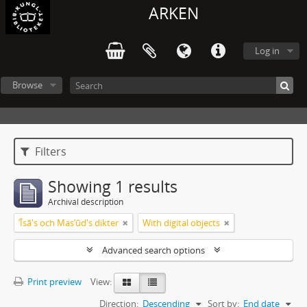
ARKEN
Log in
Browse
Filters
Showing 1 results
Archival description
ʼĪsā's och Masʼūd's dikter
With digital objects
Advanced search options
Print preview
View:
Direction:
Descending
Sort by:
End date