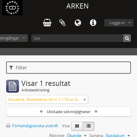
ARKEN
Logga in
ökingångar
Filter
Visar 1 resultat
Arkivbeskrivning
Koralbok: Melodierna till nr 1-118 uti Gamla Psalmboken, enstämmigt satta
Utökade sökmöjligheter
Förhandsgranska utskrift
Visa:
Riktning:
Ökande
Sortera:
Slutdatum