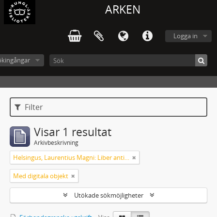
ARKEN
Logga in
ökingångar
Filter
Visar 1 resultat
Arkivbeskrivning
Helsingus, Laurentius Magni: Liber antiphonarius
Med digitala objekt
Utökade sökmöjligheter