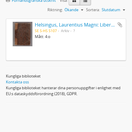
Förhandsgranska utskrift
Visa:
Riktning:
Ökande
Sortera:
Slutdatum
Helsingus, Laurentius Magni: Liber antiphonarius
SE S-HS S107
Arkiv
?
Mått: 4:o
Kungliga biblioteket
Kontakta oss
Kungliga biblioteket hanterar dina personuppgifter i enlighet med
EU:s dataskyddsförordning (2018), GDPR.