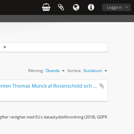
Logga in
r
Riktning:
Ökande
Sortera:
Slutdatum
Munck af Rosenschöldska släktföreningens handlingar 6. Presidenten Thomas Munck af Rosenschöld och hans hustru Augusta Malmborg
ifter i enlighet med EU:s dataskyddsförordning (2018), GDPR.