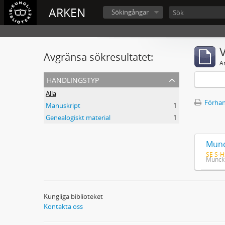
ARKEN
Sökingångar
V
Avgränsa sökresultatet:
A
handlingstyp
Alla
Förhan
Manuskript
1
Genealogiskt material
1
SE S-H
Munck 
Kungliga biblioteket
Kontakta oss