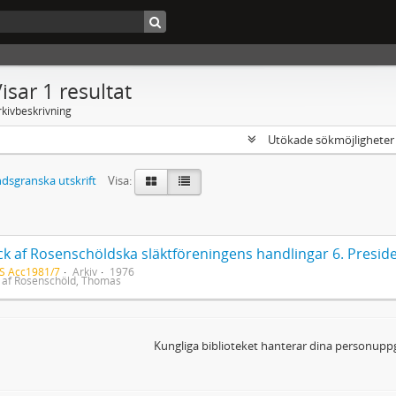
isar 1 resultat
rkivbeskrivning
Utökade sökmöjlighete
dsgranska utskrift
Visa:
S Acc1981/7
Arkiv
1976
af Rosenschöld, Thomas
Kungliga biblioteket hanterar dina personuppg