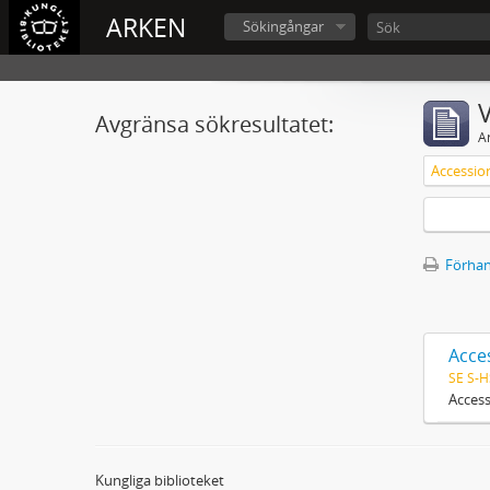
ARKEN
Sökingångar
V
Avgränsa sökresultatet:
A
Förhan
Acce
SE S-H
Access
Kungliga biblioteket