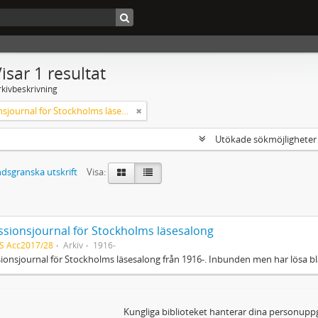
isar 1 resultat
rkivbeskrivning
Accessionsjournal för Stockholms läsesalong
Utökade sökmöjlighete
dsgranska utskrift
Visa:
ssionsjournal för Stockholms läsesalong
S Acc2017/28
Arkiv
1916-
ionsjournal för Stockholms läsesalong från 1916-. Inbunden men har lösa b
Kungliga biblioteket hanterar dina personuppg