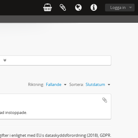
Logga in
r
Riktning:
Fallande
Sortera:
Slutdatum
lad instoppade.
ifter i enlighet med EU:s dataskyddsförordning (2018), GDPR.