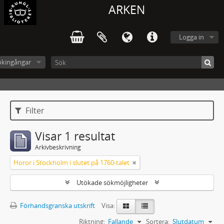
ARKEN
Logga in
ökingångar
Filter
Visar 1 resultat
Arkivbeskrivning
Horor i Stockholm i slutet på 1760-talet
Utökade sökmöjligheter
Förhandsgranska utskrift
Visa:
Riktning:
Fallande
Sortera:
Slutdatum