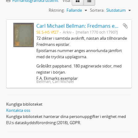
Förhandsgranska utskrift
Visa:
Riktning:
Fallande
Sortera:
Slutdatum
Carl Michael Bellman: Fredmans epistlar m.m.
SE S-HS Vf27
Arkiv
[mellan 1770 och 1790?]
72 dikter i samtida avskrift, nästan alla tillhörande
Fredmans epistlar.
Epistlarnas nummer anges annorlunda jämfört
med de tryckta upplagorna.
Gråblått pappband. 180 paginerade sidor, med
register i början.
F.A. Ekmarks exemplar
Bellman, Carl Michael
Kungliga biblioteket
Kontakta oss
Kungliga biblioteket hanterar dina personuppgifter i enlighet med
EU:s dataskyddsförordning (2018), GDPR.