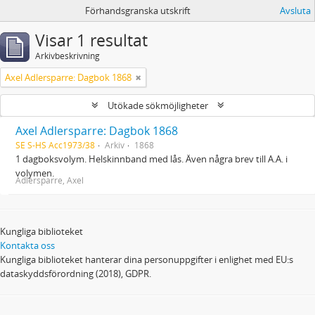
Förhandsgranska utskrift
Avsluta
Visar 1 resultat
Arkivbeskrivning
Axel Adlersparre: Dagbok 1868
Utökade sökmöjligheter
Axel Adlersparre: Dagbok 1868
SE S-HS Acc1973/38
Arkiv
1868
1 dagboksvolym. Helskinnband med lås. Även några brev till A.A. i
volymen.
Adlersparre, Axel
Kungliga biblioteket
Kontakta oss
Kungliga biblioteket hanterar dina personuppgifter i enlighet med EU:s
dataskyddsförordning (2018), GDPR.