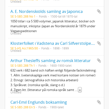
Untitled
A. E. Nordenskiölds samling av Japonica
SE S-SBS 288 No 1
Fonds
1500-tal till 1870-tal
1050 titlar i ca 5 500 volymer, japansk litteratur, böcker och
manuskript, inköpta i Japan av Nordenskiöld år 1879 under
Vegaexpeditionen
Untitled
Klosterfolket i Vadstena av Carl Silfverstolpe. Författarens eget exemplar med hans anteckningar på interfolierade sidor
SE S-HS Acc1965/30
Fonds
1898 - 1899
Untitled
Arthur Thesleffs samling av romsk litteratur
SE S-SBS 288 Th 1
Fonds
1600-1900-talet
632 verk i 682 band och häften enligt följande fackindelning:
1. Allm. (vetenskapliga verk med kortare notiser om romer)
2. Etnogr. (etnografiska och historiska arbeten)
3. Språkvet. (romska språk, slang o.d.)
4. Zigen.litt. (litteratur på romska språk samt
...
»
Untitled
Carl-Emil Englunds boksamling
SE S-SBS 288 En 5
Fonds
1900-talet