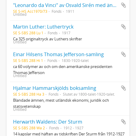
"Leonardo da Vinci" av Osvald Sirén med ändringar och tillägg av författaren
SE S-HS Acc1970/73
Fonds
1911
Untitled
Martin Luther: Luthertryck
SE S-SBS 288 Lu 1
Fonds
1917
Ca 325 originaltryck av Luthers skrifter
Untitled
Einar Hilsens Thomas Jefferson-samling
SE S-SBS 288 Hi 1
Fonds
1830-1920-talet
ca 60 volymer av och om den amerikanske presidenten
Thomas Jefferson
Untitled
Hjalmar Hammarskjölds boksamling
SE S-SBS 288 Ha 3
Fonds
Slutet av 1800-talet-1920-talet.
Blandade ämnen, mest utländsk ekonomi, juridik och
statsvetenskap
Untitled
Herwarth Waldens: Der Sturm
SE S-SBS 288 Wa 2
Fonds
1912 - 1927
14 kapslar med häften av tidskriften Der Sturm från 1912-1927