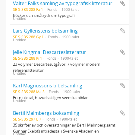
Valter Falks samling av typografisk litteratur
SE S-SBS 288 Fa 1
Fonds
1900-talet
Böcker och småtryck om typografi
Untitled
Lars Gyllenstens boksamling
SE S-SBS 288 Gy 1
Fonds
1900-talet
Untitled
Jelle Kingma: Descarteslitteratur
SE S-SBS 288 Ki 1
Fonds
1900-talet
23 volymer Descartesutgåvor, 7 volymer modern
referenslitteratur
Untitled
Karl Magnussons bibelsamling
SE S-SBS 288 Ma 3
Fonds
1900-talet
Ett nittiotal, huvudsakligen svenska biblar
Untitled
Bertil Malmbergs boksamling
SE S-SBS 297 E 7
Fonds
1900-talet
35 skrifter av och översättningar av Bertil Malmberg samt
Gunnar Ekelöfs inträdestal i Svenska Akademien
Untitled