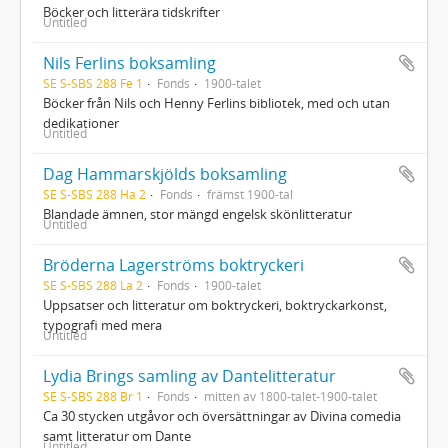
Böcker och litterära tidskrifter
Untitled
Nils Ferlins boksamling
SE S-SBS 288 Fe 1
Fonds
1900-talet
Böcker från Nils och Henny Ferlins bibliotek, med och utan
dedikationer
Untitled
Dag Hammarskjölds boksamling
SE S-SBS 288 Ha 2
Fonds
främst 1900-tal
Blandade ämnen, stor mängd engelsk skönlitteratur
Untitled
Bröderna Lagerströms boktryckeri
SE S-SBS 288 La 2
Fonds
1900-talet
Uppsatser och litteratur om boktryckeri, boktryckarkonst,
typografi med mera
Untitled
Lydia Brings samling av Dantelitteratur
SE S-SBS 288 Br 1
Fonds
mitten av 1800-talet-1900-talet
Ca 30 stycken utgåvor och översättningar av Divina comedia
samt litteratur om Dante
Untitled