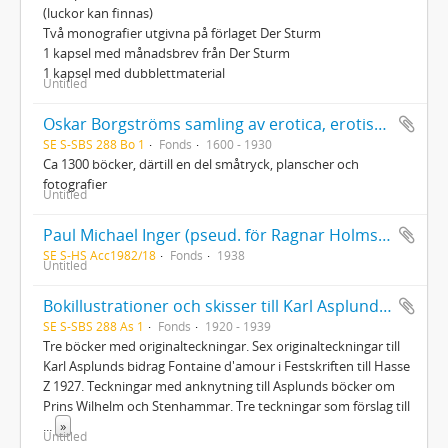
(luckor kan finnas)
Två monografier utgivna på förlaget Der Sturm
1 kapsel med månadsbrev från Der Sturm
1 kapsel med dubblettmaterial
Untitled
Oskar Borgströms samling av erotica, erotisk litteratur
SE S-SBS 288 Bo 1
Fonds
1600 - 1930
Ca 1300 böcker, därtill en del småtryck, planscher och
fotografier
Untitled
Paul Michael Inger (pseud. för Ragnar Holmström), Byn lever (Stockholm 1938). Dedikationsexemplar till Kurt Jungstedt
SE S-HS Acc1982/18
Fonds
1938
Untitled
Bokillustrationer och skisser till Karl Asplunds böcker
SE S-SBS 288 As 1
Fonds
1920 - 1939
Tre böcker med originalteckningar. Sex originalteckningar till
Karl Asplunds bidrag Fontaine d'amour i Festskriften till Hasse
Z 1927. Teckningar med anknytning till Asplunds böcker om
Prins Wilhelm och Stenhammar. Tre teckningar som förslag till
...
»
Untitled