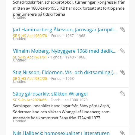
Schacktidskrifter, schackprotokoll, turneringar, kongresser från
mitten av 1800-talet-1955; KB har dock fortsatt att fortlöpande
prenumerera på tidskrifterna
Untitled
Jarl Hammarberg-Åkesson, Järnvägar Järnpiller Järnplåtar (1968). Med handskrivet brev från författaren till "Käre läsare" daterat november 1967
SE S-HS Acc1980/78
Fonds
1967 - 1968
Untitled
Vilhelm Moberg, Nybyggere 1968 med dedikation till KB; Die Brautquelle 1948 med dedikation till KB
SE S-HS Acc1981/61
Fonds
1948 - 1968
Untitled
Stig Nilsson, Eldörnen. Vis- och diktsamling (Söderköping 1968). Dedikationsexemplar till Kungliga biblioteket
SE S-HS Acc1982/20
Fonds
1968
Untitled
Säby gårdsarkiv: släkten Wrangel
SE S-Ro Acc2020/65
Fonds
ca 1300-1979
Samlingen innehåller handlingar från Säby gård i Aspö,
Södermanland och släkten Wrangel af Lindeberg, som
innehade fideikommisset Säby från 1724 till 1977
Untitled
Nils Hallbeck: homosexualitet i litteraturen