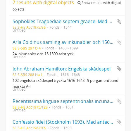
7 results with digital objects
Show results with digital
objects
Sophokles Tragoediae septem graece. Med anteckningar av riksrådet Jöran Bengtsson Gylta (d. 1561), vars namnteckning också finns på titelbladet
SE S-HS Acc1975/86
Fonds
1544
Untitled
Arla Coldinus samling av inkunabler och 1500-talstryck
SE S-SBS 297 D 4
Fonds
1400 - 1599
24 inkunabler och 13 1500-talstryck
Untitled
John Abraham Hamilton: Engelska skådespel
SE S-SBS 288 Ha 1
Fonds
1616 - 1648
102 engelska skådespel tryckta 1616-1648 i 9 pergamentband
märkta A-I
Untitled
Recentissima linguae septentrionalis incunabula id est grammaticae islandicae rudimenta av Runólfur Jónsson med Georg Stiernhielms understrykningar och anteckningar
SE S-HS Acc1975/128
Fonds
1651
Untitled
Confessio fidei (Stockholm 1693). Med anteckningar framför allt på ett löst blad längst bak i boken. Flera namnteckningar, den första Per Johan Sjöström
SE S-HS Acc1982/16
Fonds
1693