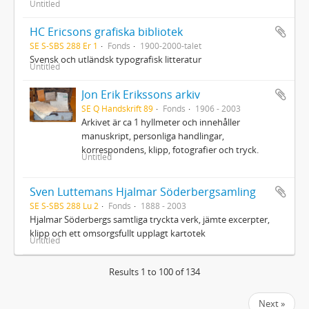
Untitled
HC Ericsons grafiska bibliotek
SE S-SBS 288 Er 1
Fonds
1900-2000-talet
Svensk och utländsk typografisk litteratur
Untitled
Jon Erik Erikssons arkiv
SE Q Handskrift 89
Fonds
1906 - 2003
Arkivet är ca 1 hyllmeter och innehåller
manuskript, personliga handlingar,
korrespondens, klipp, fotografier och tryck.
Untitled
Sven Luttemans Hjalmar Söderbergsamling
SE S-SBS 288 Lu 2
Fonds
1888 - 2003
Hjalmar Söderbergs samtliga tryckta verk, jämte excerpter,
klipp och ett omsorgsfullt upplagt kartotek
Untitled
Results 1 to 100 of 134
Next »