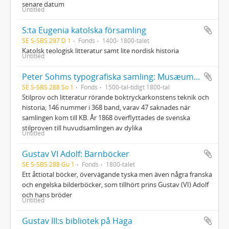
senare datum
Untitled
S:ta Eugenia katolska församling
SE S-SBS 297 D 1
Fonds
1400- 1800-talet
Katolsk teologisk litteratur samt lite nordisk historia
Untitled
Peter Sohms typografiska samling: Musæum typographicum Sohmianum
SE S-SBS 288 So 1
Fonds
1500-tal-tidigt 1800-tal
Stilprov och litteratur rörande boktryckarkonstens teknik och
historia; 146 nummer i 368 band, varav 47 saknades när
samlingen kom till KB. År 1868 överflyttades de svenska
stilproven till huvudsamlingen av dylika
Untitled
Gustav VI Adolf: Barnböcker
SE S-SBS 288 Gu 1
Fonds
1800-talet
Ett åttiotal böcker, övervägande tyska men även några franska
och engelska bilderböcker, som tillhört prins Gustav (VI) Adolf
och hans bröder
Untitled
Gustav III:s bibliotek på Haga