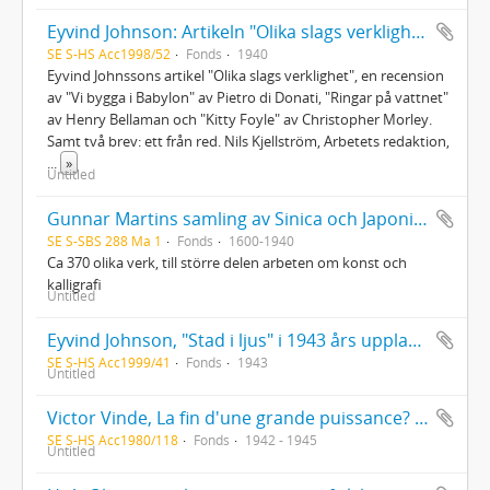
Eyvind Johnson: Artikeln "Olika slags verklighet" samt brev och boken Minnas
SE S-HS Acc1998/52
Fonds
1940
Eyvind Johnssons artikel "Olika slags verklighet", en recension
av "Vi bygga i Babylon" av Pietro di Donati, "Ringar på vattnet"
av Henry Bellaman och "Kitty Foyle" av Christopher Morley.
Samt två brev: ett från red. Nils Kjellström, Arbetets redaktion,
...
»
Untitled
Gunnar Martins samling av Sinica och Japonica
SE S-SBS 288 Ma 1
Fonds
1600-1940
Ca 370 olika verk, till större delen arbeten om konst och
kalligrafi
Untitled
Eyvind Johnson, "Stad i ljus" i 1943 års upplaga med författarens egenhändiga textändringar. Exemplaret skall ha fungerat som manuskript till den upplaga som trycktes 1950.
SE S-HS Acc1999/41
Fonds
1943
Untitled
Victor Vinde, La fin d'une grande puissance? Exemplar med dedikation från författaren till Lucien Maury. Ur Kjell Strömbergs bibliotek
SE S-HS Acc1980/118
Fonds
1942 - 1945
Untitled