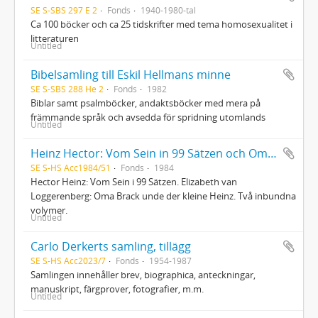
SE S-SBS 297 E 2
Fonds
1940-1980-tal
Ca 100 böcker och ca 25 tidskrifter med tema homosexualitet i
litteraturen
Untitled
Bibelsamling till Eskil Hellmans minne
SE S-SBS 288 He 2
Fonds
1982
Biblar samt psalmböcker, andaktsböcker med mera på
främmande språk och avsedda för spridning utomlands
Untitled
Heinz Hector: Vom Sein in 99 Sätzen och Oma Brack und der kleine Heinz
SE S-HS Acc1984/51
Fonds
1984
Hector Heinz: Vom Sein i 99 Sätzen. Elizabeth van
Loggerenberg: Oma Brack unde der kleine Heinz. Två inbundna
volymer.
Untitled
Carlo Derkerts samling, tillägg
SE S-HS Acc2023/7
Fonds
1954-1987
Samlingen innehåller brev, biographica, anteckningar,
manuskript, färgprover, fotografier, m.m.
Untitled