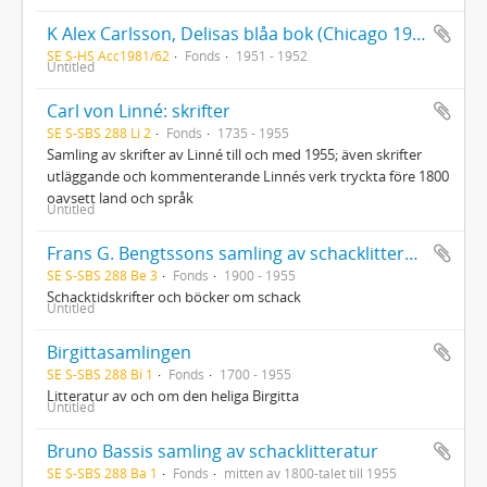
K Alex Carlsson, Delisas blåa bok (Chicago 1951). Med dedikation och anteckningar av författaren 1952
SE S-HS Acc1981/62
Fonds
1951 - 1952
Untitled
Carl von Linné: skrifter
SE S-SBS 288 Li 2
Fonds
1735 - 1955
Samling av skrifter av Linné till och med 1955; även skrifter
utläggande och kommenterande Linnés verk tryckta före 1800
oavsett land och språk
Untitled
Frans G. Bengtssons samling av schacklitteratur
SE S-SBS 288 Be 3
Fonds
1900 - 1955
Schacktidskrifter och böcker om schack
Untitled
Birgittasamlingen
SE S-SBS 288 Bi 1
Fonds
1700 - 1955
Litteratur av och om den heliga Birgitta
Untitled
Bruno Bassis samling av schacklitteratur
SE S-SBS 288 Ba 1
Fonds
mitten av 1800-talet till 1955