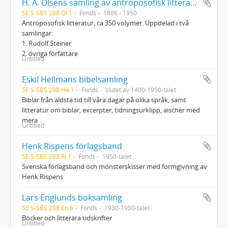
H. A. Olsens samling av antroposofisk litteratur
SE S-SBS 288 Ol 1
Fonds
1886 - 1950
Antroposofisk litteratur, ca 350 volymer. Uppdelad i två
samlingar:
1. Rudolf Steiner
2. övriga författare
Untitled
Eskil Hellmans bibelsamling
SE S-SBS 288 He 1
Fonds
slutet av 1400-1950-talet
Biblar från äldsta tid till våra dagar på olika språk, samt
litteratur om biblar, excerpter, tidningsurklipp, aischer med
mera
Untitled
Henk Rispens förlagsband
SE S-SBS 288 Ri 1
Fonds
1950-talet
Svenska förlagsband och mönsterskisser med formgivning av
Henk Rispens
Lars Englunds boksamling
SE S-SBS 288 En 6
Fonds
1930-1950-talet
Böcker och litterära tidskrifter
Untitled