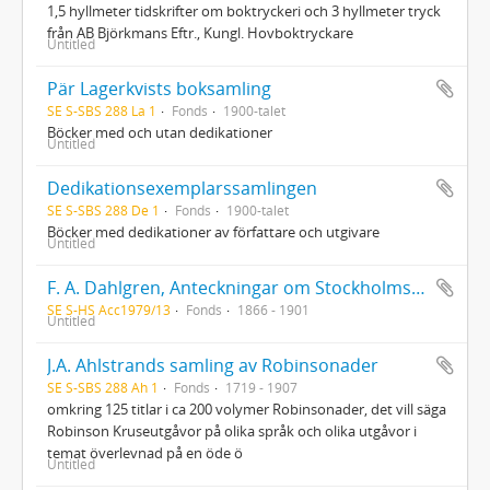
1,5 hyllmeter tidskrifter om boktryckeri och 3 hyllmeter tryck
från AB Björkmans Eftr., Kungl. Hovboktryckare
Untitled
Pär Lagerkvists boksamling
SE S-SBS 288 La 1
Fonds
1900-talet
Böcker med och utan dedikationer
Untitled
Dedikationsexemplarssamlingen
SE S-SBS 288 De 1
Fonds
1900-talet
Böcker med dedikationer av författare och utgivare
Untitled
F. A. Dahlgren, Anteckningar om Stockholms teatrar (Stockholm 1866). Interfolierat exemplar med anteckningar i 2 volymer, som har tillhört Nils Personne, Oscar Wieselgren och Stig Torsslow. Edmond Rostand, Cyrano de Bergerac (Stockholm 1901). Scenbearbetning av Nils Personne. Exemplaret har tillhört Nils Personne, Erik Strandmark och Stig Torsslow
SE S-HS Acc1979/13
Fonds
1866 - 1901
Untitled
J.A. Ahlstrands samling av Robinsonader
SE S-SBS 288 Ah 1
Fonds
1719 - 1907
omkring 125 titlar i ca 200 volymer Robinsonader, det vill säga
Robinson Kruseutgåvor på olika språk och olika utgåvor i
temat överlevnad på en öde ö
Untitled