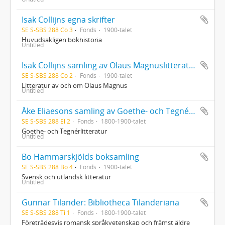
Isak Collijns egna skrifter
SE S-SBS 288 Co 3
Fonds
1900-talet
Huvudsakligen bokhistoria
Untitled
Isak Collijns samling av Olaus Magnuslitteratur
SE S-SBS 288 Co 2
Fonds
1900-talet
Litteratur av och om Olaus Magnus
Untitled
Åke Eliaesons samling av Goethe- och Tegnérlitteratur
SE S-SBS 288 El 2
Fonds
1800-1900-talet
Goethe- och Tegnérlitteratur
Untitled
Bo Hammarskjölds boksamling
SE S-SBS 288 Bo 4
Fonds
1900-talet
Svensk och utländsk litteratur
Untitled
Gunnar Tilander: Bibliotheca Tilanderiana
SE S-SBS 288 Ti 1
Fonds
1800-1900-talet
Företrädesvis romansk språkvetenskap och främst äldre