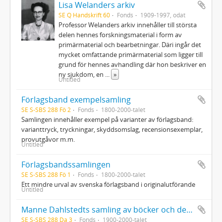
Lisa Welanders arkiv
SE Q Handskrift 60
Fonds
1909-1997, odat
Professor Welanders arkiv innehåller till största
delen hennes forskningsmaterial i form av
primärmaterial och bearbetningar. Däri ingår det
mycket omfattande primärmaterial som ligger till
grund för hennes avhandling där hon beskriver en
ny sjukdom, en
...
»
Untitled
Förlagsband exempelsamling
SE S-SBS 288 Fö 2
Fonds
1800-2000-talet
Samlingen innehåller exempel på varianter av förlagsband:
varianttryck, tryckningar, skyddsomslag, recensionsexemplar,
provutgåvor m.m.
Untitled
Förlagsbandssamlingen
SE S-SBS 288 Fö 1
Fonds
1800-2000-talet
Ett mindre urval av svenska förlagsband i originalutförande
Untitled
Manne Dahlstedts samling av böcker och dekorerade papper
SE S-SBS 288 Da 3
Fonds
1900-2000-talet