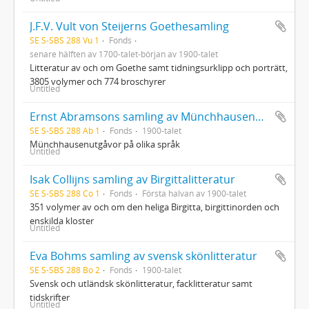
J.F.V. Vult von Steijerns Goethesamling
SE S-SBS 288 Vu 1
Fonds
senare hälften av 1700-talet-början av 1900-talet
Litteratur av och om Goethe samt tidningsurklipp och porträtt,
3805 volymer och 774 broschyrer
Untitled
Ernst Abramsons samling av Münchhausenutgåvor
SE S-SBS 288 Ab 1
Fonds
1900-talet
Münchhausenutgåvor på olika språk
Untitled
Isak Collijns samling av Birgittalitteratur
SE S-SBS 288 Co 1
Fonds
Första halvan av 1900-talet
351 volymer av och om den heliga Birgitta, birgittinorden och
enskilda kloster
Untitled
Eva Bohms samling av svensk skönlitteratur
SE S-SBS 288 Bo 2
Fonds
1900-talet
Svensk och utländsk skönlitteratur, facklitteratur samt
tidskrifter
Untitled