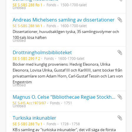
SE S-SBS 288 Ro 1
Fonds
1500-1700-talet
Untitled
Andreas Michelsens samling av dissertationer
SE S-SBS 288 Mi 1
Fonds
1600-1700-talet
Dissertationer, huvudsakligen tyska, 35 samlingsvolymer och
100-tals lösa häften
Untitled
Drottningholmsbiblioteket
SE S-SBS 299 F 2
Fonds
1600-1700-talet
Böcker med kunglig proveniens: Hedvig Eleonora, Ulrika
Eleonora, Lovisa Ulrika, Gustaf III och KarlXIII, samt böcker från
privatsamlare som Adam Horn, Carl-Gustaf Tessin och Lars von
Engeström
Untitled
Magnus O. Celse "Bibliothecae Regiae Stockholmensis historia brevis et succincta" med rättelser och tillägg av författarens egen hand
SE S-HS Acc1973/97
Fonds
1751
Untitled
Turkiska inkunabler
SE S-SBS 288 Tu 1
Fonds
1728 - 1758
KB:s samling av "turkiska inkunabler", det vill säga de första