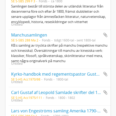
SE S-SBS 299 F 3
Fonds
ca 1800
Samlingen består till största delen av utländsk litteratur från
decennierna före och efter år 1800, främst dubbletter och
senare upplagor från ämnesfacken litteratur, naturvetenskap,
encyklopedi, historia, reseskildringar och vitterhet
Untitled
Manchusamlingen
SE S-SBS 288 Ma 2
Fonds
tidigt 1600-tal - sent 1800-tal
KB:s samling av tryckta skrifter på manchu (respektive manchu
och kinesiska). Översättningar till manchu av kinesiska verk:
klassiker, filosofi, språkvetenskap, skönlitteratur med mera,
samt några originalverk på manchu
Untitled
Kyrko-handbok med regementspastor Gustaf Påhlmans handskrivna tillägg
SE S-HS Acc1970/98
Fonds
1800-tal
Untitled
Carl Gustaf af Leopold Samlade skrifter del 1-3 [av 6]. Vol. 1 med dedikation till biskop (senare ärkebiskop) Jacob Axelsson Lindblom och ett inklistrat brev
SE S-HS Acc1975/111
Fonds
1800 - 1802
Untitled
Lars von Engeströms samling Amerika 1790-1803
SE S-SBS 288 En 1
Fonds
1790-1803