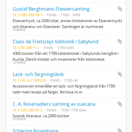
Gustaf Berghmans Elzeviersamling
SE S-SBS 288 Be 5
Fonds
1500 - 1699
Elzeviertryck, ca 2500 titlar, annex (imitationer av Elzeviertryck)
och litteratur om Elzevierer. Samlingen är numrerad
Untitled
Claes de Frietzckys bibliotek i Säbylund
SE S-Ro 288 Fr 2
Fonds
1700-talet
4300 böcker från ett 1700-talsbibliotek i Säbylunds herrgård i
Kumla. Därtill möbler och inventarier från biblioteket
Untitled
Lack- och färgningsbok
SE S-HS Acc1985/26
Fonds
1700-tal
Accessionen innehåller en lack- och färgningsbok från 1700-
talet med recept på färger, fernissa m.m.
C. A. Rosenadlers samling av suecana
SE S-SBS 288 Ro 2
Fonds
1500-1700-talet
Svensk litteratur, ca 2000 böcker
Untitled
Schering Rosenhane