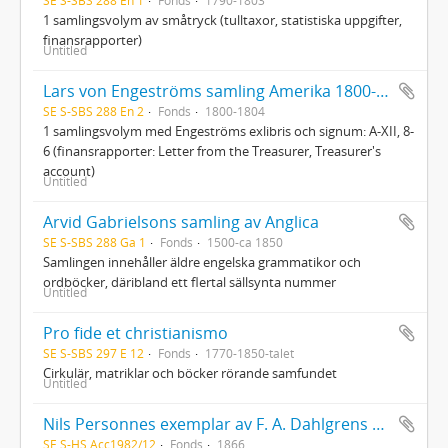
1 samlingsvolym av småtryck (tulltaxor, statistiska uppgifter,
finansrapporter)
Untitled
Lars von Engeströms samling Amerika 1800-1804
SE S-SBS 288 En 2
Fonds
1800-1804
1 samlingsvolym med Engeströms exlibris och signum: A-XII, 8-
6 (finansrapporter: Letter from the Treasurer, Treasurer's
account)
Untitled
Arvid Gabrielsons samling av Anglica
SE S-SBS 288 Ga 1
Fonds
1500-ca 1850
Samlingen innehåller äldre engelska grammatikor och
ordböcker, däribland ett flertal sällsynta nummer
Untitled
Pro fide et christianismo
SE S-SBS 297 E 12
Fonds
1770-1850-talet
Cirkulär, matriklar och böcker rörande samfundet
Untitled
Nils Personnes exemplar av F. A. Dahlgrens Förteckning öfver skådespel uppförda på Stockholms teatrar 1737-1863 (Stockholm 1866). Interfolierat exemplar med anteckningar och inklistrade klipp
SE S-HS Acc1982/12
Fonds
1866