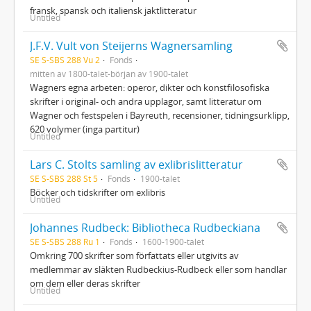
fransk, spansk och italiensk jaktlitteratur
Untitled
J.F.V. Vult von Steijerns Wagnersamling
SE S-SBS 288 Vu 2
Fonds
mitten av 1800-talet-början av 1900-talet
Wagners egna arbeten: operor, dikter och konstfilosofiska
skrifter i original- och andra upplagor, samt litteratur om
Wagner och festspelen i Bayreuth, recensioner, tidningsurklipp,
620 volymer (inga partitur)
Untitled
Lars C. Stolts samling av exlibrislitteratur
SE S-SBS 288 St 5
Fonds
1900-talet
Böcker och tidskrifter om exlibris
Untitled
Johannes Rudbeck: Bibliotheca Rudbeckiana
SE S-SBS 288 Ru 1
Fonds
1600-1900-talet
Omkring 700 skrifter som författats eller utgivits av
medlemmar av släkten Rudbeckius-Rudbeck eller som handlar
om dem eller deras skrifter
Untitled