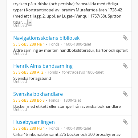
trycken på turkiska (och persiska) framställda med rörliga
typer i Konstantinopel av Ibrahim Müteferriqa åren 1728-42
(med ett tillägg: 2. uppl. av Lugat-i Vanquli 1757/58). Sjutton
titlar,
...
»
Untitled
Navigationsskolans bibliotek
SE S-SBS 288 Na 1
Fonds
1600-1800-talet
Äldre samling av maritim handbokslitteratur, kartor och sjöfart
Untitled
Henrik Alms bandsamling
SE S-SBS 288 Al 2
Fonds
företrädesvis 1800-talet
Svenska förlagsband
Untitled
Svenska bokhandlare
SE S-SBS 288 Bo 8
Fonds
1800-talet
Böcker med etikett eller stämpel från svenska bokhandlare
Untitled
Husebysamlingen
SE S-SBS 288 Hu 1
Fonds
1400-1800-talet
Cirka 46 inkunabler samt 275 böcker och 300 broschyrer av