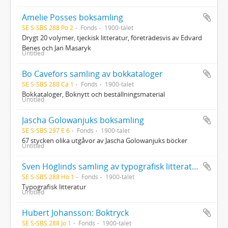
Amelie Posses boksamling
SE S-SBS 288 Po 2
Fonds
1900-talet
Drygt 20 volymer, tjeckisk litteratur, företrädesvis av Edvard
Benes och Jan Masaryk
Untitled
Bo Cavefors samling av bokkataloger
SE S-SBS 288 Ca 1
Fonds
1900-talet
Bokkataloger, Boknytt och beställningsmaterial
Untitled
Jascha Golowanjuks boksamling
SE S-SBS 297 E 6
Fonds
1900-talet
67 stycken olika utgåvor av Jascha Golowanjuks böcker
Untitled
Sven Höglinds samling av typografisk litteratur
SE S-SBS 288 Hö 1
Fonds
1900-talet
Typografisk litteratur
Untitled
Hubert Johansson: Boktryck
SE S-SBS 288 Jo 1
Fonds
1900-talet