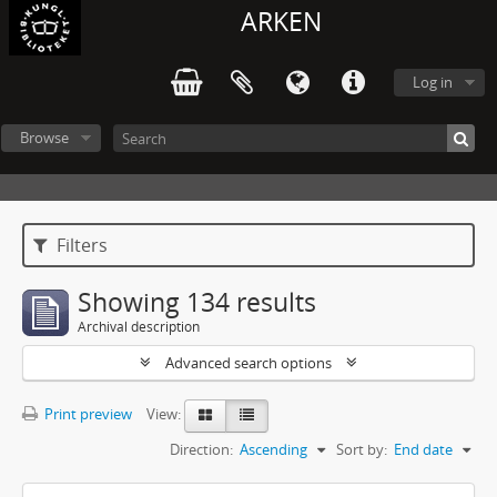
ARKEN
Log in
Browse
Filters
Showing 134 results
Archival description
Advanced search options
Print preview
View:
Direction:
Ascending
Sort by:
End date