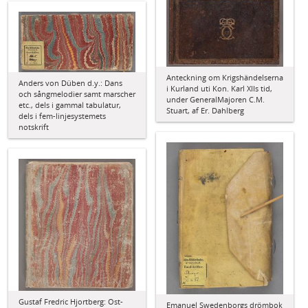
Anteckning om Krigshändelserna
Anders von Düben d.y.: Dans
i Kurland uti Kon. Karl XIIs tid,
och sångmelodier samt marscher
under GeneralMajoren C.M.
etc., dels i gammal tabulatur,
Stuart, af Er. Dahlberg
dels i fem-linjesystemets
notskrift
Gustaf Fredric Hjortberg: Ost-
Emanuel Swedenborgs drömbok