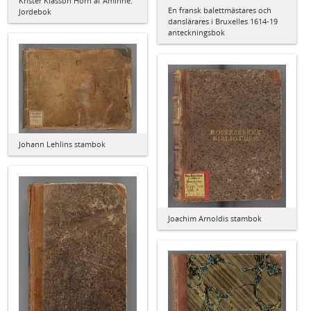
Krister Klasson Horn af Åminne:
En fransk balettmästares och
Jordebok
danslärares i Bruxelles 1614-19
anteckningsbok
Johann Lehlins stambok
Joachim Arnoldis stambok