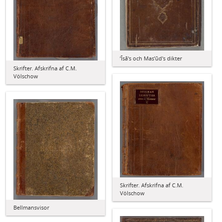
ʼĪsā's och Masʼūd's dikter
Skrifter. Afskrifna af C.M.
Völschow
Skrifter. Afskrifna af C.M.
Völschow
Bellmansvisor