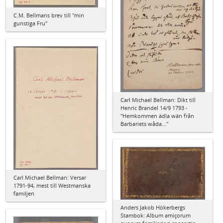
C.M. Bellmans brev till "min
gunstiga Fru"
Carl Michael Bellman: Dikt till
Henric Brandel 14/9 1793 -
"Hemkommen ädla wän från
Barbariets wåda..."
Carl Michael Bellman: Versar
1791-94, mest till Westmanska
familjen
Anders Jakob Hökerbergs
Stambok: Album amiçorum