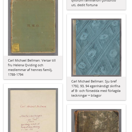
qvorum familiariori çonsortio
uti, dedit fortuna
Carl Michael Bellman: Versar till
fru Helena Qviding och
medlemmar af hennes familj,
1788-1794
Carl Michael Bellman: Sju bref
1792, 93, 94 egenhändigt skrifna
af B- och försedda med förlagda
teckningar + bilagor