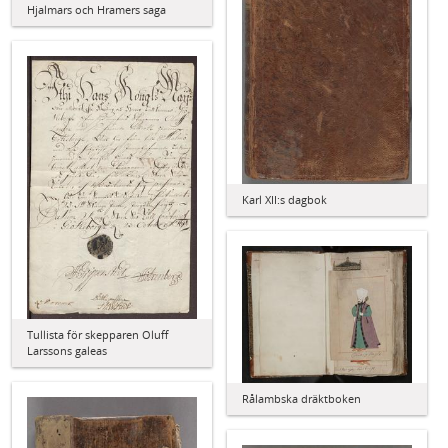
Hjalmars och Hramers saga
Karl XII:s dagbok
Tullista för skepparen Oluff
Larssons galeas
Rålambska dräktboken