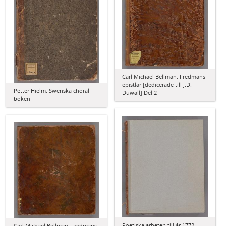
Carl Michael Bellman: Fredmans
epistlar [dedicerade till J.D.
Petter Hielm: Swenska choral-
Duwall] Del 2
boken
Poetiska arbeten till år 1772
Carl Michael Bellman: Fredmans