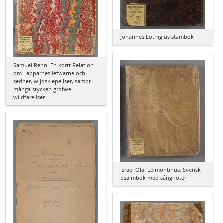
Johannes Lothigius stambok
Samuel Rehn: En kortt Relation
om Lapparnes lefwarne och
sedher, wijdskiepellser, sampt i
många stycken grofwe
wildfarellser
Israel Olai Leimontinus: Svensk
psalmbok med sångnoter