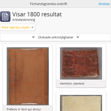
Förhandsgranska utskrift
Avsluta
Visar 1800 resultat
Arkivbeskrivning
Med digitala objekt
Utökade sökmöjligheter
Hamilton, stambok
Prefacio in librū qui dicitur