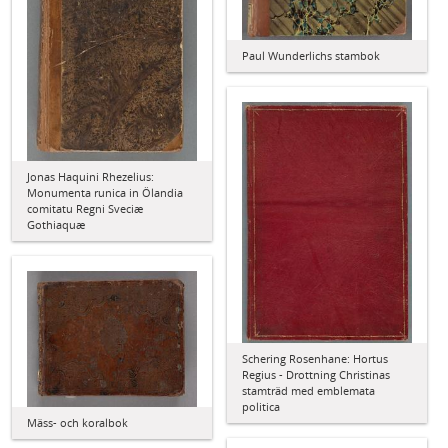
Paul Wunderlichs stambok
Jonas Haquini Rhezelius:
Monumenta runica in Ölandia
comitatu Regni Sveciæ
Gothiaquæ
Schering Rosenhane: Hortus
Regius - Drottning Christinas
stamträd med emblemata
politica
Mäss- och koralbok