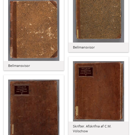
Bellmansvisor
Bellmansvisor
Skrifter. Afskrifna af C.M.
Völschow