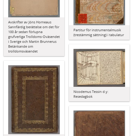
Avskrifter av Jöns Horneaus
Sannfärdig berättelse om det för
Partitur för instrumentalmusik
100 år sedan förlupna
(trestämmig sättning) i tabulatur
grufverliga Trolldoms-Oväsendet
i Sverige och Martin Brunnerus
Betänkande om
trolldomsväsendet
Nicodemus Tessin d.y:
Resedagbok