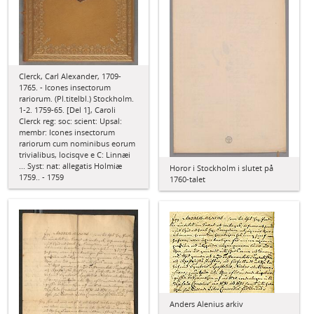
Clerck, Carl Alexander, 1709-
1765. - Icones insectorum
rariorum. (Pl.titelbl.) Stockholm.
1-2. 1759-65. [Del 1], Caroli
Clerck reg: soc: scient: Upsal:
membr: Icones insectorum
rariorum cum nominibus eorum
trivialibus, locisqve e C: Linnæi
... Syst: nat: allegatis Holmiæ
Horor i Stockholm i slutet på
1759.. - 1759
1760-talet
Anders Alenius arkiv