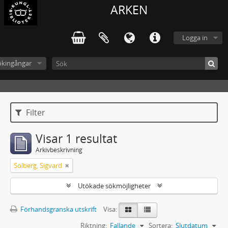
ARKEN
Logga in
ökingångar
Filter
Visar 1 resultat
Arkivbeskrivning
Solberg, Sigvard
Utökade sökmöjligheter
Förhandsgranska utskrift
Visa:
Riktning:
Fallande
Sortera:
Slutdatum