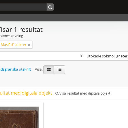
isar 1 resultat
rkivbeskrivning
ch Masʼūd's dikter
Utökade sökmöjlighete
dsgranska utskrift
Visa:
ultat med digitala objekt
Visa resultat med digitala objekt