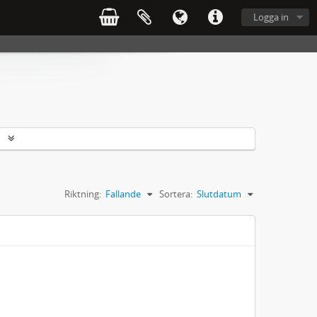
Logga in
r
Riktning:
Fallande
Sortera:
Slutdatum