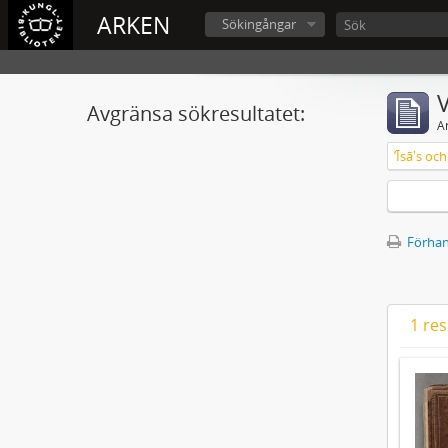
ARKEN
Sökingångar
V
Avgränsa sökresultatet:
A
ʼĪsā's o
Förhan
1 res