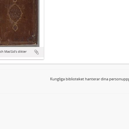
s och Masʼūd's dikter
Kungliga biblioteket hanterar dina personuppg