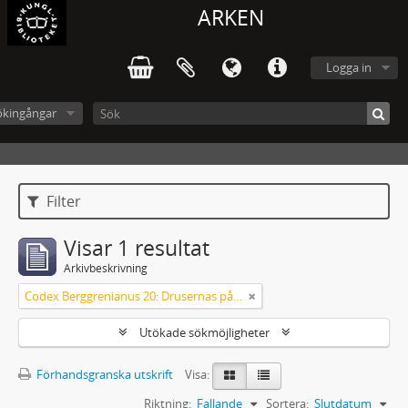
ARKEN
Logga in
ökingångar
Filter
Visar 1 resultat
Arkivbeskrivning
Codex Berggrenianus 20: Drusernas på Libanon heliga bok
Utökade sökmöjligheter
Förhandsgranska utskrift
Visa:
Riktning:
Fallande
Sortera:
Slutdatum