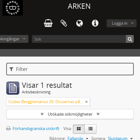
ARKEN
Logga in
ökingångar
Filter
Visar 1 resultat
Arkivbeskrivning
Codex Berggrenianus 20: Drusernas på Libanon heliga bok
Utökade sökmöjligheter
Förhandsgranska utskrift
Visa:
Riktning:
Fallande
Sortera:
Slutdatum