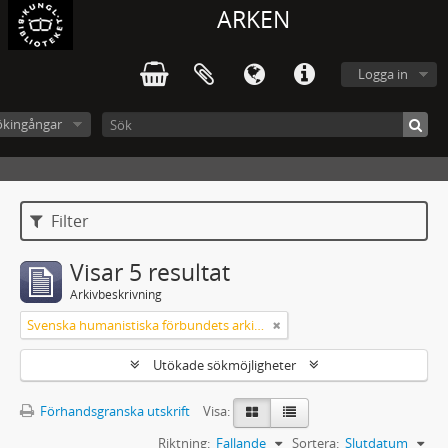
ARKEN
Logga in
ökingångar
Filter
Visar 5 resultat
Arkivbeskrivning
Svenska humanistiska förbundets arkiv: handlingar 2003-2012
Utökade sökmöjligheter
Förhandsgranska utskrift
Visa:
Riktning:
Fallande
Sortera:
Slutdatum