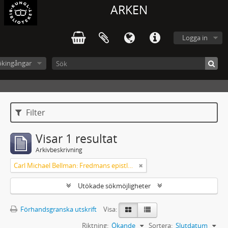
ARKEN
Logga in
ökingångar
Filter
Visar 1 resultat
Arkivbeskrivning
Carl Michael Bellman: Fredmans epistlar och sånger m.fl. Bellman-texter
Utökade sökmöjligheter
Förhandsgranska utskrift
Visa:
Riktning:
Ökande
Sortera:
Slutdatum