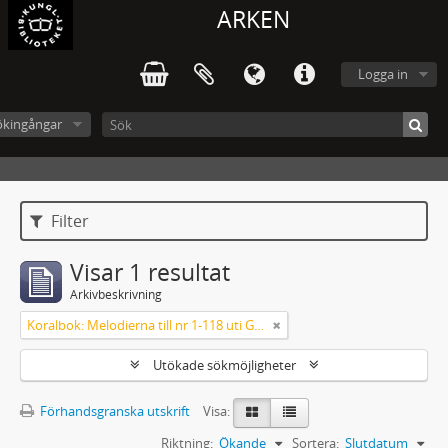
ARKEN
Logga in
ökingångar
Filter
Visar 1 resultat
Arkivbeskrivning
Koralbok: Melodierna till nr 1-118 uti Gamla Psalmboken, enstämmigt satta
Utökade sökmöjligheter
Förhandsgranska utskrift
Visa:
Riktning:
Ökande
Sortera:
Slutdatum