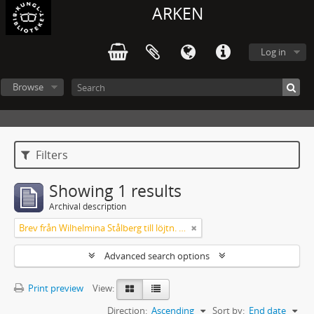
ARKEN
Log in
Browse
Filters
Showing 1 results
Archival description
Brev från Wilhelmina Stålberg till löjtn. Ridderstad 1857
Advanced search options
Print preview
View:
Direction:
Ascending
Sort by:
End date