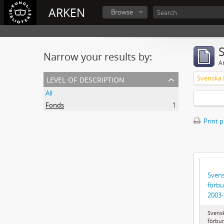
ARKEN
Browse
Narrow your results by:
Ar
level of description
All
Fonds
1
Print 
Svens
förbu
2003
Svens
förbun