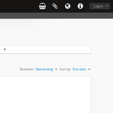
Log in
s
Direction:
Descending
Sort by:
End date