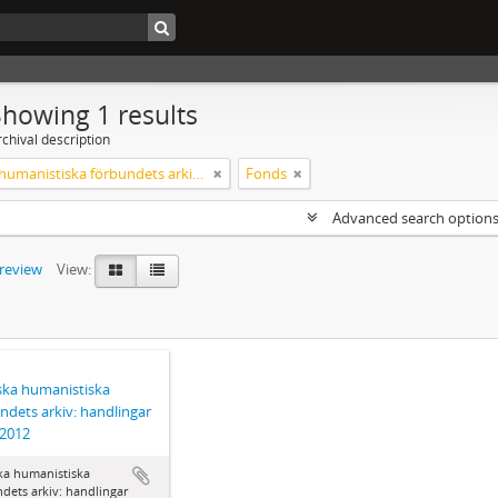
Showing 1 results
chival description
Svenska humanistiska förbundets arkiv: handlingar 2003-2012
Fonds
Advanced search option
preview
View:
ka humanistiska
ndets arkiv: handlingar
-2012
ka humanistiska
dets arkiv: handlingar