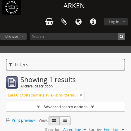
ARKEN
Log in
Browse
Filters
Showing 1 results
Archival description
Lars C. Stolts samling av exlibrislitteratur
Advanced search options
Print preview
View:
Direction:
Ascending
Sort by:
End date