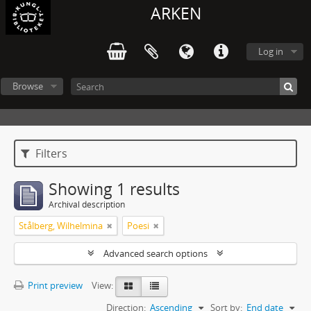
ARKEN
Log in
Browse
Filters
Showing 1 results
Archival description
Stålberg, Wilhelmina
Poesi
Advanced search options
Print preview
View:
Direction:
Ascending
Sort by:
End date