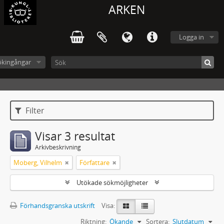
ARKEN
Logga in
ökingångar
Filter
Visar 3 resultat
Arkivbeskrivning
Moberg, Vilhelm
Författare
Utökade sökmöjligheter
Förhandsgranska utskrift
Visa:
Riktning:
Ökande
Sortera:
Slutdatum