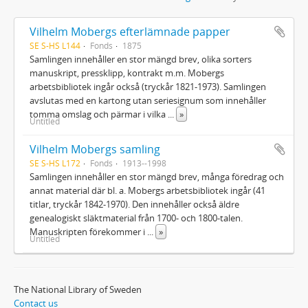
Vilhelm Mobergs efterlämnade papper
SE S-HS L144
Fonds
1875
Samlingen innehåller en stor mängd brev, olika sorters
manuskript, pressklipp, kontrakt m.m. Mobergs
arbetsbibliotek ingår också (tryckår 1821-1973). Samlingen
avslutas med en kartong utan seriesignum som innehåller
tomma omslag och pärmar i vilka
...
»
Untitled
Vilhelm Mobergs samling
SE S-HS L172
Fonds
1913--1998
Samlingen innehåller en stor mängd brev, många föredrag och
annat material där bl. a. Mobergs arbetsbibliotek ingår (41
titlar, tryckår 1842-1970). Den innehåller också äldre
genealogiskt släktmaterial från 1700- och 1800-talen.
Manuskripten förekommer i
...
»
Untitled
The National Library of Sweden
Contact us