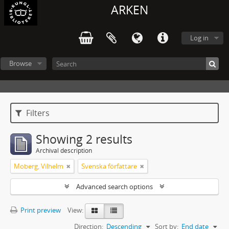
ARKEN
Log in
Browse
Filters
Showing 2 results
Archival description
Moberg, Vilhelm
Svenska författare
Advanced search options
Print preview
View:
Direction:
Descending
Sort by:
End date