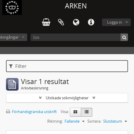
ARKEN
Logga in
ökingångar
Filter
Visar 1 resultat
Arkivbeskrivning
Utökade sökmöjligheter
Förhandsgranska utskrift
Visa:
Riktning:
Fallande
Sortera:
Slutdatum