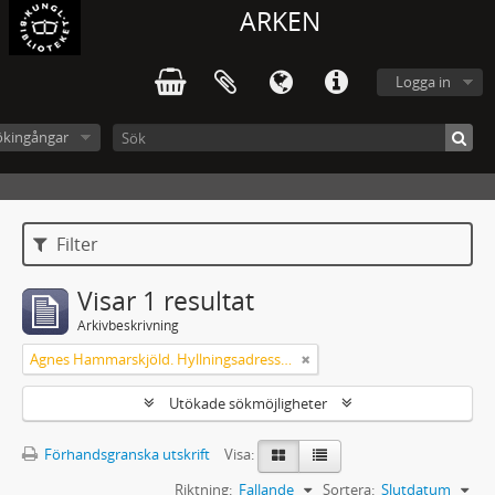
ARKEN
Logga in
ökingångar
Filter
Visar 1 resultat
Arkivbeskrivning
Agnes Hammarskjöld. Hyllningsadresser på 60-årsdagen
Utökade sökmöjligheter
Förhandsgranska utskrift
Visa:
Riktning:
Fallande
Sortera:
Slutdatum