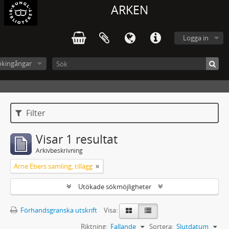
ARKEN
Logga in
ökingångar
Filter
Visar 1 resultat
Arkivbeskrivning
Arne Ebers samling, tillägg
Utökade sökmöjligheter
Förhandsgranska utskrift
Visa:
Riktning:
Fallande
Sortera:
Slutdatum