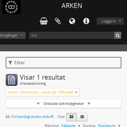
ARKEN
Logga in
ökingångar
Filter
Visar 1 resultat
Arkivbeskrivning
Horor i Stockholm i slutet på 1760-talet
Utökade sökmöjligheter
Förhandsgranska utskrift
Visa:
Riktning:
Fallande
Sortera:
Slutdatum