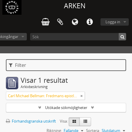
ARKEN
Logga in
ökingångar
Filter
Visar 1 resultat
Arkivbeskrivning
Carl Michael Bellman: Fredmans epistlar [dedicerade till J.D. Duwall] Del 2
Utökade sökmöjligheter
Förhandsgranska utskrift
Visa:
Riktning:
Fallande
Sortera:
Slutdatum