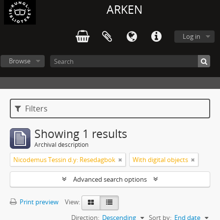
ARKEN
Log in
Browse
Filters
Showing 1 results
Archival description
Nicodemus Tessin d.y: Resedagbok
With digital objects
Advanced search options
Print preview
View:
Direction:
Descending
Sort by:
End date