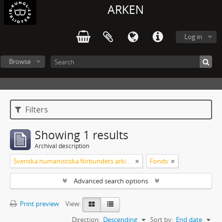
ARKEN
Log in
Browse
Filters
Showing 1 results
Archival description
Svenska humanistiska förbundets arkiv: handlingar 2003-2012
Fonds
Advanced search options
Print preview
View:
Direction:
Descending
Sort by:
End date