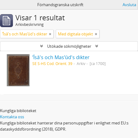
Förhandsgranska utskrift
Avsluta
Visar 1 resultat
Arkivbeskrivning
ʼĪsā's och Masʼūd's dikter
Med digitala objekt
Utökade sökmöjligheter
ʼĪsā's och Masʼūd's dikter
SE S-HS Cod. Orient. 39
Arkiv
[ca 1700]
Kungliga biblioteket
Kontakta oss
Kungliga biblioteket hanterar dina personuppgifter i enlighet med EU:s
dataskyddsförordning (2018), GDPR.