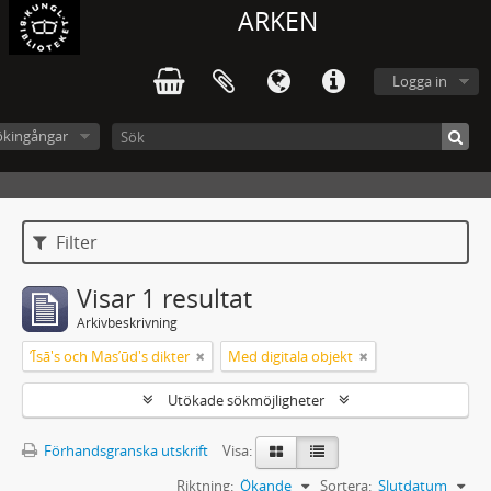
ARKEN
Logga in
ökingångar
Filter
Visar 1 resultat
Arkivbeskrivning
ʼĪsā's och Masʼūd's dikter
Med digitala objekt
Utökade sökmöjligheter
Förhandsgranska utskrift
Visa:
Riktning:
Ökande
Sortera:
Slutdatum